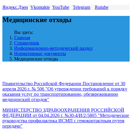
Яндекс.Дзен
Vkontakte
YouTube
Telegram
Rutube
Медицинские отходы
Вы здесь:
Главная
Справочник
Информационно-методический раздел
Нормативные документы
Медицинские отходы
Правительство Российской Федерации Постановление от 30
апреля 2026 г. № 506 "Об утверждении требований к порядку
оказания услуг по транспортированию, обезвреживанию
медицинский отходов"
МИНИСТЕРСТВО ЗДРАВООХРАНЕНИЯ РОССИЙСКОЙ
ФЕДЕРАЦИИ от 04.04.2026 г. №30-4/И/2-5805 "Методические
руководства профилактика ИСМП с гемоконтактным путем
передачи"