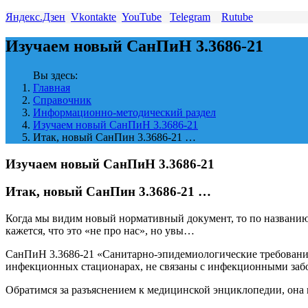
Яндекс.Дзен
Vkontakte
YouTube
Telegram
Rutube
Изучаем новый СанПиН 3.3686-21
Вы здесь:
Главная
Справочник
Информационно-методический раздел
Изучаем новый СанПиН 3.3686-21
Итак, новый СанПин 3.3686-21 …
Изучаем новый СанПиН 3.3686-21
Итак, новый СанПин 3.3686-21 …
Когда мы видим новый нормативный документ, то по названию
кажется, что это «не про нас», но увы…
СанПиН 3.3686-21 «Санитарно-эпидемиологические требования
инфекционных стационарах, не связаны с инфекционными заб
Обратимся за разъяснением к медицинской энциклопедии, она 