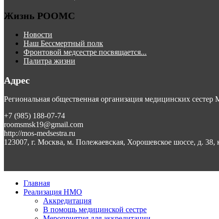
Жизнь РООМС
Новости
Наш Бессмертный полк
Фронтовой медсестре посвящается...
Палитра жизни
Адрес
Региональная общественная организация медицинских сестер
+7 (985) 188-07-74
roomsmsk19@gmail.com
http://mos-medsestra.ru
123007, г. Москва, м. Полежаевская, Хорошевское шоссе, д. 38, 
Главная
Реализация НМО
Аккредитация
В помощь медицинской сестре
Мероприятия для аккредитации