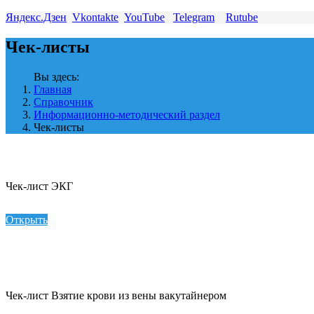
Яндекс.Дзен
Vkontakte
YouTube
Telegram
Rutube
Чек-листы
Вы здесь:
Главная
Справочник
Информационно-методический раздел
Чек-листы
Чек-лист ЭКГ
Открыть
Чек-лист Взятие крови из вены вакутайнером