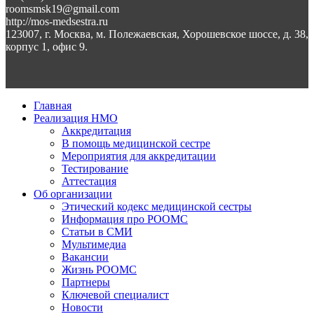
roomsmsk19@gmail.com
http://mos-medsestra.ru
123007, г. Москва, м. Полежаевская, Хорошевское шоссе, д. 38,
корпус 1, офис 9.
Главная
Реализация НМО
Аккредитация
В помощь медицинской сестре
Мероприятия для аккредитации
Тестирование
Аттестация
Об организации
Этический кодекс медицинской сестры
Информация про РООМС
Статьи в СМИ
Мультимедиа
Вакансии
Жизнь РООМС
Партнеры
Ключевой специалист
Новости