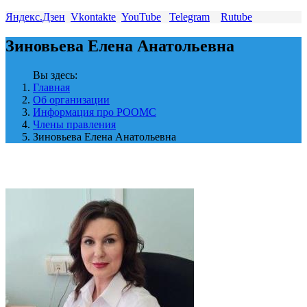
Яндекс.Дзен
Vkontakte
YouTube
Telegram
Rutube
Зиновьева Елена Анатольевна
Вы здесь:
Главная
Об организации
Информация про РООМС
Члены правления
Зиновьева Елена Анатольевна