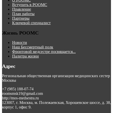
О РООМС
Вступить в РООМС
Правление
План работы
Партнеры
Ключевой специалист
Жизнь РООМС
Новости
Наш Бессмертный полк
Фронтовой медсестре посвящается...
Палитра жизни
Адрес
Региональная общественная организация медицинских сестер
Москвы
+7 (985) 188-07-74
roomsmsk19@gmail.com
http://mos-medsestra.ru
123007, г. Москва, м. Полежаевская, Хорошевское шоссе, д. 38,
корпус 1, офис 9.