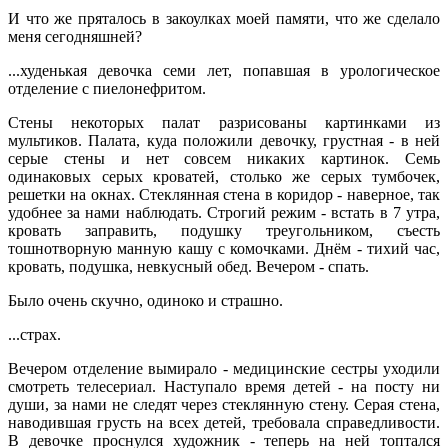
И что же пряталось в закоулках моей памяти, что же сделало
меня сегодняшней?
...худенькая девочка семи лет, попавшая в урологическое
отделение с пиелонефритом.
Стены некоторых палат разрисованы картинками из
мультиков. Палата, куда положили девочку, грустная - в ней
серые стены и нет совсем никаких картинок. Семь
одинаковых серых кроватей, столько же серых тумбочек,
решетки на окнах. Стеклянная стена в коридор - наверное, так
удобнее за нами наблюдать. Строгий режим - встать в 7 утра,
кровать заправить, подушку треугольником, съесть
тошнотворную манную кашу с комочками. Днём - тихий час,
кровать, подушка, невкусный обед. Вечером - спать.
Было очень скучно, одиноко и страшно.
...страх.
Вечером отделение вымирало - медицинские сестры уходили
смотреть телесериал. Наступало время детей - на посту ни
души, за нами не следят через стеклянную стену. Серая стена,
наводившая грусть на всех детей, требовала справедливости.
В девочке проснулся художник - теперь на ней топтался