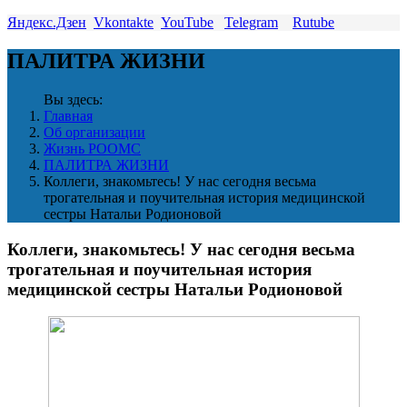
Яндекс.Дзен
Vkontakte
YouTube
Telegram
Rutube
ПАЛИТРА ЖИЗНИ
Вы здесь:
Главная
Об организации
Жизнь РООМС
ПАЛИТРА ЖИЗНИ
Коллеги, знакомьтесь! У нас сегодня весьма
трогательная и поучительная история медицинской
сестры Натальи Родионовой
Коллеги, знакомьтесь! У нас сегодня весьма
трогательная и поучительная история
медицинской сестры Натальи Родионовой