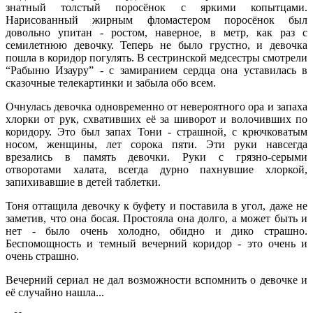
знатный толстый поросёнок с яркими копытцами.
Нарисованный жирным фломастером поросёнок был
довольно упитан - ростом, наверное, в метр, как раз с
семилетнюю девочку. Теперь не было грустно, и девочка
пошла в коридор погулять. В сестринской медсестры смотрели
“Рабыню Изауру” - с замиранием сердца она уставилась в
сказочные телекартинки и забыла обо всем.
Очнулась девочка одновременно от невероятного ора и запаха
хлорки от рук, схвативших её за шиворот и волочивших по
коридору. Это был запах Тони - страшной, с крючковатым
носом, женщины, лет сорока пяти. Эти руки навсегда
врезались в память девочки. Руки с грязно-серыми
отворотами халата, всегда дурно пахнувшие хлоркой,
запихивавшие в детей таблетки.
Тоня оттащила девочку к буфету и поставила в угол, даже не
заметив, что она босая. Простояла она долго, а может быть и
нет - было очень холодно, обидно и дико страшно.
Беспомощность и темный вечерний коридор - это очень и
очень страшно.
Вечерний сериал не дал возможности вспомнить о девочке и
её случайно нашла...