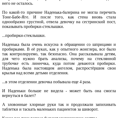
него не осталось.
По какой-то причине Наденька-балерина не могла перечить
Тоне-Бабе-Яге. И после того, как стена вновь стала
однообразно грустной, отвела девочку на сестринский пост,
показывать пробирки-стеклышки.
...пробирки-стеклышки.
Наденька была очень искусна в обращении со шприцами и
пробирками. В её руках, как у опытного жонглера, все было
так контролируемо, так безопасно. Она рассказывала детям,
для чего нужно брать анализы, почему на стеклянной
трубочке есть линеечка, куда потом деваются пробирки.
Наденька была настоящим ангелом, распростёршим свои
крылья над всеми детьми отделения.
...в этом отделении девочка побывала еще 4 раза.
И Наденьки больше не видела - может быть она смогла
вернуться в балет?
А зловонные хлорные руки так и продолжали запихивать
таблетки и таскать маленьких пациентов за шиворот.