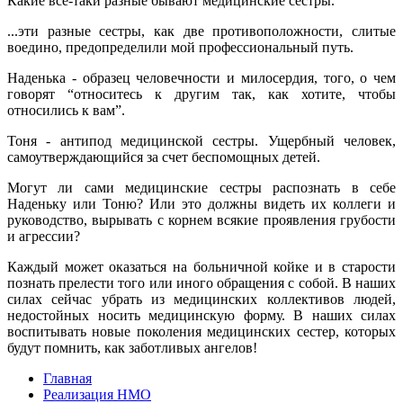
Какие все-таки разные бывают медицинские сестры.
...эти разные сестры, как две противоположности, слитые
воедино, предопределили мой профессиональный путь.
Наденька - образец человечности и милосердия, того, о чем
говорят “относитесь к другим так, как хотите, чтобы
относились к вам”.
Тоня - антипод медицинской сестры. Ущербный человек,
самоутверждающийся за счет беспомощных детей.
Могут ли сами медицинские сестры распознать в себе
Наденьку или Тоню? Или это должны видеть их коллеги и
руководство, вырывать с корнем всякие проявления грубости
и агрессии?
Каждый может оказаться на больничной койке и в старости
познать прелести того или иного обращения с собой. В наших
силах сейчас убрать из медицинских коллективов людей,
недостойных носить медицинскую форму. В наших силах
воспитывать новые поколения медицинских сестер, которых
будут помнить, как заботливых ангелов!
Главная
Реализация НМО