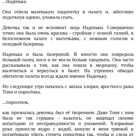
...Наденька.
Она отвела маленькую пациентку в палату и, заботливо
подоткнув одеяло, уложила спать.
Девочка так и не вспомнит лица Наденьки. Совершенно
точно она была очень красива - стройная с осиной талией, в
белоснежном халате с выточками, с нежным голосом и
походкой балерины.
Наденька и была балериной. В юности она повредила
большой палец ноги и не могла больше танцевать. Она часто
рассказывала о том, как она пошла в медицину, чтобы
вылечиться и вернуться в балет. На утренних обходах
обитатели палаты всегда ждали именно Наденьку.
Но следующее утро началось с запаха хлорки, яростного рыка
Тони и поросёнка.
...поросенок,
как призналась девочка, был её творением. Даже Тоня с ним
была не так страшна - казалось, он защищал своими
копытцами от несправедливости и унижений. Хлорковые
руки принесли ведро с водой, кинули в меня тряпкой и
потребовали убить, стереть поросёнка так, чтобы и следа от