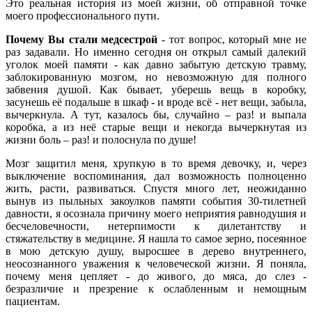
Это реальная история из моей жизни, об отправной точке
моего профессионального пути.
Почему Вы стали медсестрой
- тот вопрос, который мне не
раз задавали. Но именно сегодня он открыл самый далекий
уголок моей памяти - как давно забытую детскую травму,
заблокированную мозгом, но невозможную для полного
забвения душой. Как бывает, уберешь вещь в коробку,
засунешь её подальше в шкаф - и вроде всё - нет вещи, забыла,
вычеркнула. А тут, казалось бы, случайно – раз! и выпала
коробка, а из неё старые вещи и некогда вычеркнутая из
жизни боль – раз! и полоснула по душе!
Мозг защитил меня, хрупкую в то время девочку, и, через
выключение воспоминания, дал возможность полноценно
жить, расти, развиваться. Спустя много лет, неожиданно
вынув из пыльных закоулков памяти события 30-тилетней
давности, я осознала причину моего неприятия равнодушия и
бесчеловечности, нетерпимости к дилетантству и
стяжательству в медицине. Я нашла то самое зерно, посеянное
в мою детскую душу, выросшее в дерево внутреннего,
неосознанного уважения к человеческой жизни. Я поняла,
почему меня цепляет - до живого, до мяса, до слез -
безразличие и презрение к ослабленным и немощным
пациентам.