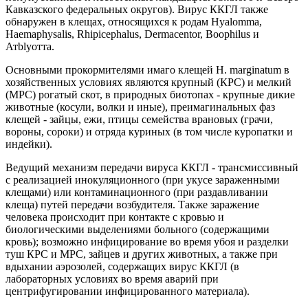
Кавказского федеральных округов). Вирус ККГЛ также
обнаружен в клещах, относящихся к родам Hyalomma,
Haemaphysalis, Rhipicephalus, Dermacentor, Boophilus и
Атblyотта.
Основными прокормителями имаго клещей H. marginatum в
хозяйственных условиях являются крупный (КРС) и мелкий
(МРС) рогатый скот, в природных биотопах - крупные дикие
животные (косули, волки и иные), преимагинальных фаз
клещей - зайцы, ежи, птицы семейства врановых (грачи,
вороны, сороки) и отряда куриных (в том числе куропатки и
индейки).
Ведущий механизм передачи вируса ККГЛ - трансмиссивный
с реализацией инокуляционного (при укусе зараженными
клещами) или контаминационного (при раздавливании
клеща) путей передачи возбудителя. Также заражение
человека происходит при контакте с кровью и
биологическими выделениями больного (содержащими
кровь); возможно инфицирование во время убоя и разделки
туш КРС и МРС, зайцев и других животных, а также при
вдыхании аэрозолей, содержащих вирус ККГЛ (в
лабораторных условиях во время аварий при
центрифугировании инфицированного материала).