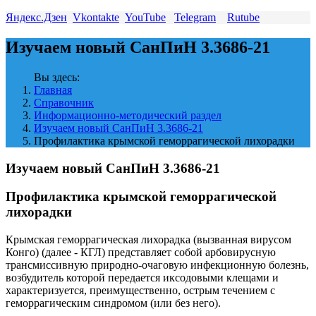
Яндекс.Дзен
Vkontakte
YouTube
Telegram
Rutube
Изучаем новый СанПиН 3.3686-21
Вы здесь:
Главная
Справочник
Информационно-методический раздел
Изучаем новый СанПиН 3.3686-21
Профилактика крымской геморрагической лихорадки
Изучаем новый СанПиН 3.3686-21
Профилактика крымской геморрагической
лихорадки
Крымская геморрагическая лихорадка (вызванная вирусом
Конго) (далее - КГЛ) представляет собой арбовирусную
трансмиссивную природно-очаговую инфекционную болезнь,
возбудитель которой передается иксодовыми клещами и
характеризуется, преимущественно, острым течением с
геморрагическим синдромом (или без него).