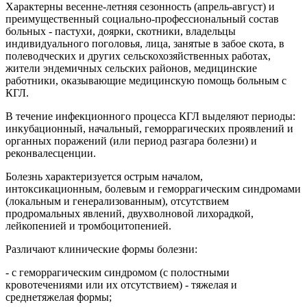
Характерны весенне-летняя сезонность (апрель-август) и
преимущественный социально-профессиональный состав
больных - пастухи, доярки, скотники, владельцы
индивидуального поголовья, лица, занятые в забое скота, в
полеводческих и других сельскохозяйственных работах,
жители эндемичных сельских районов, медицинские
работники, оказывающие медицинскую помощь больным с
КГЛ.
В течение инфекционного процесса КГЛ выделяют периоды:
инкубационный, начальный, геморрагических проявлений и
органных поражений (или период разгара болезни) и
реконвалесценции.
Болезнь характеризуется острым началом,
интоксикационным, болевым и геморрагическим синдромами
(локальным и генерализованным), отсутствием
продромальных явлений, двухволновой лихорадкой,
лейкопенией и тромбоцитопенией.
Различают клинические формы болезни:
- с геморрагическим синдромом (с полостными
кровотечениями или их отсутствием) - тяжелая и
среднетяжелая формы;