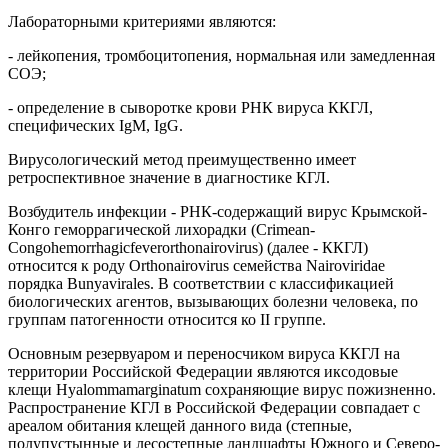
Лабораторными критериями являются:
- лейкопения, тромбоцитопения, нормальная или замедленная
СОЭ;
- определение в сыворотке крови РНК вируса ККГЛ,
специфических IgM, IgG.
Вирусологический метод преимущественно имеет
ретроспективное значение в диагностике КГЛ.
Возбудитель инфекции - РНК-содержащий вирус Крымской-
Конго геморрагической лихорадки (Crimean-
Congohemorrhagicfeverorthonairovirus) (далее - ККГЛ)
относится к роду Orthonairovirus семейства Nairoviridae
порядка Bunyavirales. В соответствии с классификацией
биологических агентов, вызывающих болезни человека, по
группам патогенности относится ко II группе.
Основным резервуаром и переносчиком вируса ККГЛ на
территории Российской Федерации являются иксодовые
клещи Hyalommamarginatum сохраняющие вирус пожизненно.
Распространение КГЛ в Российской Федерации совпадает с
ареалом обитания клещей данного вида (степные,
полупустынные и лесостепные ландшафты Южного и Северо-