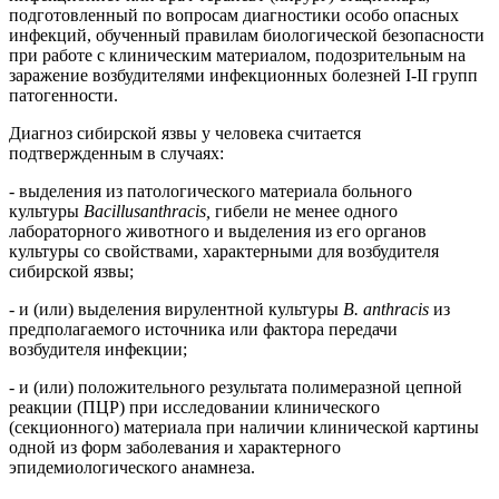
подготовленный по вопросам диагностики особо опасных
инфекций, обученный правилам биологической безопасности
при работе с клиническим материалом, подозрительным на
заражение возбудителями инфекционных болезней I-II групп
патогенности.
Диагноз сибирской язвы у человека считается
подтвержденным в случаях:
- выделения из патологического материала больного
культуры
Bacillusanthracis,
гибели не менее одного
лабораторного животного и выделения из его органов
культуры со свойствами, характерными для возбудителя
сибирской язвы;
- и (или) выделения вирулентной культуры
B. anthracis
из
предполагаемого источника или фактора передачи
возбудителя инфекции;
- и (или) положительного результата полимеразной цепной
реакции (ПЦР) при исследовании клинического
(секционного) материала при наличии клинической картины
одной из форм заболевания и характерного
эпидемиологического анамнеза.