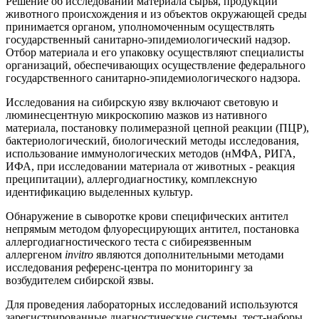
Решение об исследовании материала сырья, продукции
животного происхождения и из объектов окружающей среды
принимается органом, уполномоченным осуществлять
государственный санитарно-эпидемиологический надзор.
Отбор материала и его упаковку осуществляют специалисты
организаций, обеспечивающих осуществление федерального
государственного санитарно-эпидемиологического надзора.
Исследования на сибирскую язву включают световую и
люминесцентную микроскопию мазков из нативного
материала, постановку полимеразной цепной реакции (ПЦР),
бактериологический, биологический методы исследования,
использование иммунологических методов (нМФА, РИГА,
ИФА, при исследовании материала от животных - реакция
преципитации), аллергодиагностику, комплексную
идентификацию выделенных культур.
Обнаружение в сыворотке крови специфических антител
непрямым методом флуоресцирующих антител, постановка
аллергодиагностического теста с сибиреязвенным
аллергеном
invitro
являются дополнительными методами
исследования референс-центра по мониторингу за
возбудителем сибирской язвы.
Для проведения лабораторных исследований используются
зарегистрированные диагностические системы, тест-наборы,