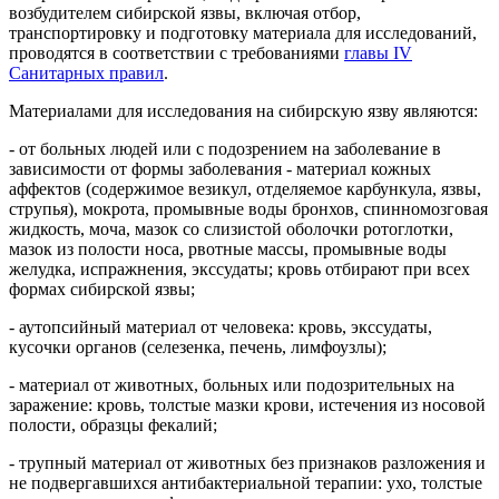
возбудителем сибирской язвы, включая отбор,
транспортировку и подготовку материала для исследований,
проводятся в соответствии с требованиями
главы IV
Санитарных правил
.
Материалами для исследования на сибирскую язву являются:
- от больных людей или с подозрением на заболевание в
зависимости от формы заболевания - материал кожных
аффектов (содержимое везикул, отделяемое карбункула, язвы,
струпья), мокрота, промывные воды бронхов, спинномозговая
жидкость, моча, мазок со слизистой оболочки ротоглотки,
мазок из полости носа, рвотные массы, промывные воды
желудка, испражнения, экссудаты; кровь отбирают при всех
формах сибирской язвы;
- аутопсийный материал от человека: кровь, экссудаты,
кусочки органов (селезенка, печень, лимфоузлы);
- материал от животных, больных или подозрительных на
заражение: кровь, толстые мазки крови, истечения из носовой
полости, образцы фекалий;
- трупный материал от животных без признаков разложения и
не подвергавшихся антибактериальной терапии: ухо, толстые