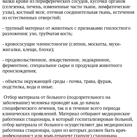
мазки крови из периферических сосудов, кусочки органов
(селезенка, печень, измененные части ткани, лимфатические
узлы), костный мозг, отечная соединительная ткань, истечения
из естественных отверстий;
- трупный материал от животных с признаками гнилостного
разложения: ухо, трубчатая кость;
- кровососущие членистоногие (слепни, москиты, мухи-
жигалки, клещи, блохи);
- продовольственное, лекарственное, эндокринное,
ферментное, специальное сырье и продукция животного
происхождения;
- объекты окружающей среды - почва, трава, фураж,
подстилка, вода и иные.
Отбор материала от больного (подозрительного на
заболевание) человека проводят как до начала
специфического лечения, так и в течение всего периода
клинических проявлений. Материал отбирают медицинские
работники стационара, в который госпитализирован больной,
отбор материала от больного осуществляют два медицинских
работника стационара, один из которых должен быть врач-
инфекционист или врач-терапевт (хирург) стационара,