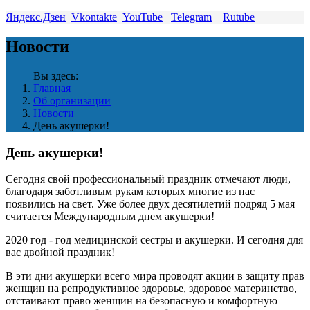
Яндекс.Дзен
Vkontakte
YouTube
Telegram
Rutube
Новости
Вы здесь:
Главная
Об организации
Новости
День акушерки!
День акушерки!
Сегодня свой профессиональный праздник отмечают люди,
благодаря заботливым рукам которых многие из нас
появились на свет. Уже более двух десятилетий подряд 5 мая
считается Международным днем акушерки!
2020 год - год медицинской сестры и акушерки. И сегодня для
вас двойной праздник!
В эти дни акушерки всего мира проводят акции в защиту прав
женщин на репродуктивное здоровье, здоровое материнство,
отстаивают право женщин на безопасную и комфортную