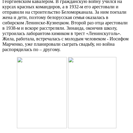
Георгиевским кавалером. В гражданскую войну учился на
курсах красных командиров, а в 1932-м его арестовали и
отправили на строительство Беломорканала. За ним поехали
жена и дети, поэтому белорусская семья оказалась в
сибирском Ленинске-Кузнецком. Второй раз отца арестовали
в 1938-м и вскоре расстреляли. Зинаида, окончив школу,
устроилась лаборантом-химиком в трест «Ленинскуголь».
Жила, работала, встречалась с молодым человеком - Иосифом
Марченко, уже планировали сыграть свадьбу, но война
распорядилась по – другому.