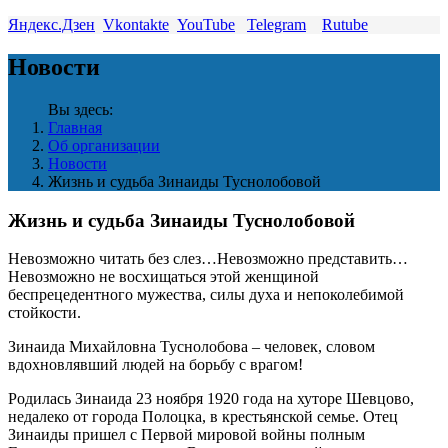
Яндекс.Дзен
Vkontakte
YouTube
Telegram
Rutube
Новости
Вы здесь:
Главная
Об организации
Новости
Жизнь и судьба Зинаиды Туснолобовой
Жизнь и судьба Зинаиды Туснолобовой
Невозможно читать без слез…Невозможно представить…
Невозможно не восхищаться этой женщиной
беспрецедентного мужества, силы духа и непоколебимой
стойкости.
Зинаида Михайловна Туснолобова – человек, словом
вдохновлявший людей на борьбу с врагом!
Родилась Зинаида 23 ноября 1920 года на хуторе Шевцово,
недалеко от города Полоцка, в крестьянской семье. Отец
Зинаиды пришел с Первой мировой войны полным