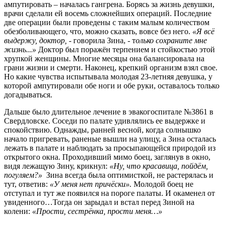
ампутировать – началась гангрена. Борясь за жизнь девушки,
врачи сделали ей восемь сложнейших операций. Последние
две операции были проведены с таким малым количеством
обезболивающего, что, можно сказать, вовсе без него.
«Я всё
выдержу, доктор,
- говорила Зина, - т
олько сохраните мне
жизнь...»
Доктор был поражён терпением и стойкостью этой
хрупкой женщины. Многие месяцы она балансировала на
грани жизни и смерти. Наконец, крепкий организм взял свое.
Но какие чувства испытывала молодая 23-летняя девушка, у
которой ампутировали обе ноги и обе руки, оставалось только
догадываться.
Дальше было длительное лечение в эвакогоспитале №3861 в
Свердловске. Соседи по палате удивлялись ее выдержке и
спокойствию. Однажды, ранней весной, когда солнышко
начало пригревать, раненые вышли на улицу, а Зина осталась
лежать в палате и наблюдать за просыпающейся природой из
открытого окна. Проходивший мимо боец, заглянув в окно,
видя лежащую Зину, крикнул:
«Ну, что красавица, пойдём,
погуляем?»
Зина всегда была оптимисткой, не растерялась и
тут, ответив:
«У меня нет причёски».
Молодой боец не
отступал и тут же появился на пороге палаты. И окаменел от
увиденного…Тогда он зарыдал и встал перед Зиной на
колени:
«Прости, сестрёнка, прости меня…»