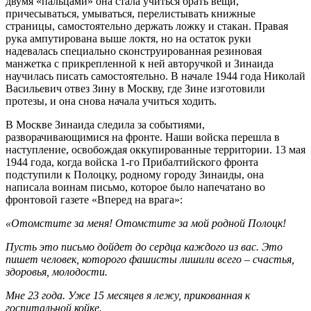
двумя «пальцами» она стала учиться брать вещи,
причесываться, умываться, перелистывать книжные
страницы, самостоятельно держать ложку и стакан. Правая
рука ампутирована выше локтя, но на остаток руки
надевалась специально сконструированная резиновая
манжетка с прикрепленной к ней авторучкой и Зинаида
научилась писать самостоятельно. В начале 1944 года Николай
Васильевич отвез Зину в Москву, где Зине изготовили
протезы, и она снова начала учиться ходить.
В Москве Зинаида следила за событиями,
разворачивающимися на фронте. Наши войска перешла в
наступление, освобождая оккупированные территории. 13 мая
1944 года, когда войска 1-го Прибалтийского фронта
подступили к Полоцку, родному городу Зинаиды, она
написала воинам письмо, которое было напечатано во
фронтовой газете «Вперед на врага»:
«Отомстите за меня! Отомстите за мой родной Полоцк!
Пусть это письмо дойдет до сердца каждого из вас. Это
пишет человек, которого фашисты лишили всего – счастья,
здоровья, молодости.
Мне 23 года. Уже 15 месяцев я лежу, прикованная к
госпитальной койке.