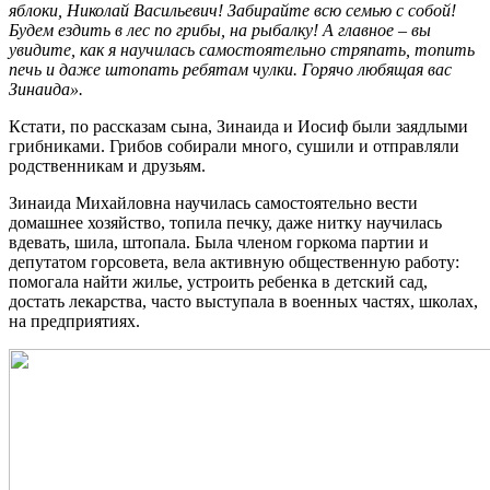
яблоки, Николай Васильевич! Забирайте всю семью с собой!
Будем ездить в лес по грибы, на рыбалку! А главное – вы
увидите, как я научилась самостоятельно стряпать, топить
печь и даже штопать ребятам чулки. Горячо любящая вас
Зинаида».
Кстати, по рассказам сына, Зинаида и Иосиф были заядлыми
грибниками. Грибов собирали много, сушили и отправляли
родственникам и друзьям.
Зинаида Михайловна научилась самостоятельно вести
домашнее хозяйство, топила печку, даже нитку научилась
вдевать, шила, штопала. Была членом горкома партии и
депутатом горсовета, вела активную общественную работу:
помогала найти жилье, устроить ребенка в детский сад,
достать лекарства, часто выступала в военных частях, школах,
на предприятиях.