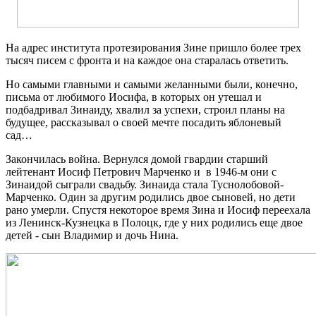
На адрес института протезирования Зине пришло более трех
тысяч писем с фронта и на каждое она старалась ответить.
Но самыми главными и самыми желанными были, конечно,
письма от любимого Иосифа, в которых он утешал и
подбадривал Зинаиду, хвалил за успехи, строил планы на
будущее, рассказывал о своей мечте посадить яблоневый
сад…
Закончилась война. Вернулся домой гвардии старший
лейтенант Иосиф Петрович Марченко и в 1946-м они с
Зинаидой сыграли свадьбу. Зинаида стала Туснолобовой-
Марченко. Один за другим родились двое сыновей, но дети
рано умерли. Спустя некоторое время Зина и Иосиф переехала
из Ленинск-Кузнецка в Полоцк, где у них родились еще двое
детей - сын Владимир и дочь Нина.