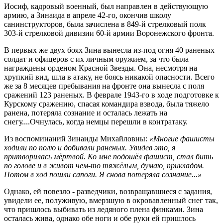
Иосиф, кадровый военный, был направлен в действующую
армию, а Зинаида в апреле 42-го, окончив школу
санинструкторов, была зачислена в 849-й стрелковый полк
303-й стрелковой дивизии 60-й армии Воронежского фронта.
В первых же двух боях Зина вынесла из-под огня 40 раненых
солдат и офицеров с их личным оружием, за что была
награждены орденом Красной Звезды. Она, несмотря на
хрупкий вид, шла в атаку, не боясь никакой опасности. Всего
же за 8 месяцев пребывания на фронте она вынесла с поля
сражений 123 раненых. В феврале 1943-го в ходе подготовке к
Курскому сражению, спасая командира взвода, была тяжело
ранена, потеряла сознание и осталась лежать на
снегу....Очнулась, когда немцы перешли в контратаку.
Из воспоминаний Зинаиды Михайловны:
«Многие фашисты
ходили по полю и добивали раненых. Увидев это, я
притворилась мёртвой. Ко мне подошёл фашист, стал бить
по голове и в живот чем-то тяжёлым, думаю, прикладом.
Потом в ход пошли сапоги. Я снова потеряла сознание...»
Однако, ей повезло - разведчики, возвращавшиеся с задания,
увидели ее, полуживую, вмерзшую в окровавленный снег так,
что пришлось выбивать из ледяного плена финками. Зина
осталась жива, однако обе ноги и обе руки ей пришлось