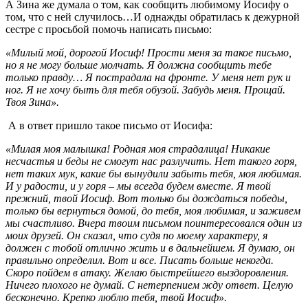
А Зина же думала о том, как сообщить любимому Иосифу о
том, что с ней случилось…И однажды обратилась к дежурной
сестре с просьбой помочь написать письмо:
«Милый мой, дорогой Иосиф! Прости меня за такое письмо,
но я не могу больше молчать. Я должна сообщить тебе
только правду… Я пострадала на фронте. У меня нет рук и
ног. Я не хочу быть для тебя обузой. Забудь меня. Прощай.
Твоя Зина».
А в ответ пришло такое письмо от Иосифа:
«Милая моя малышка! Родная моя страдалица! Никакие
несчастья и беды не смогут нас разлучить. Нет такого горя,
нет таких мук, какие бы вынудили забыть тебя, моя любимая.
И у радости, и у горя – мы всегда будем вместе. Я твой
прежний, твой Иосиф. Вот только бы дождаться победы,
только бы вернуться домой, до тебя, моя любимая, и заживем
мы счастливо. Вчера твоим письмом поинтересовался один из
моих друзей. Он сказал, что судя по моему характеру, я
должен с тобой отлично жить и в дальнейшем. Я думаю, он
правильно определил. Вот и все. Писать больше некогда.
Скоро пойдем в атаку. Желаю быстрейшего выздоровления.
Ничего плохого не думай. С нетерпением жду ответ. Целую
бесконечно. Крепко люблю тебя, твой Иосиф».