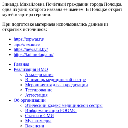
Зинаида Михайловна Почётный гражданин города Полоцка,
одна из улиц которого названа её именем. В Полоцке открыт
музей-квартира героини.
При подготовке материала использовались данные из
открытых источников:
https://topwar.ru/
https://www.mk.ru/
https://news.tut.by/
https://kulturologia.ru/
Главная
Реализация НМО
Аккредитация
В помощь медицинской сестре
Мероприятия для аккредитации
Тестирование
Аттестация
Об организации
Этический кодекс медицинской сестры
Информация про РООМС
Статьи в СМИ
Мультимедиа
Вакансии