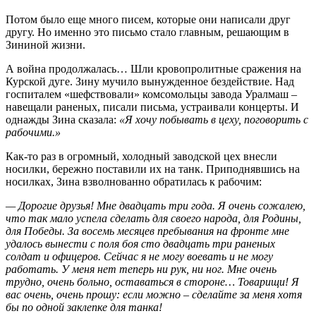
Потом было еще много писем, которые они написали друг
другу. Но именно это письмо стало главным, решающим в
Зининой жизни.
А война продолжалась… Шли кровопролитные сражения на
Курской дуге. Зину мучило вынужденное бездействие. Над
госпиталем «шефствовали» комсомольцы завода Уралмаш –
навещали раненых, писали письма, устраивали концерты. И
однажды Зина сказала:
«Я хочу побывать в цеху, поговорить с
рабочими.»
Как-то раз в огромный, холодный заводской цех внесли
носилки, бережно поставили их на танк. Приподнявшись на
носилках, Зина взволнованно обратилась к рабочим:
— Дорогие друзья! Мне двадцать три года. Я очень сожалею,
что так мало успела сделать для своего народа, для Родины,
для Победы. За восемь месяцев пребывания на фронте мне
удалось вынести с поля боя сто двадцать три раненых
солдат и офицеров. Сейчас я не могу воевать и не могу
работать. У меня нет теперь ни рук, ни ног. Мне очень
трудно, очень больно, оставаться в стороне… Товарищи! Я
вас очень, очень прошу: если можно – сделайте за меня хотя
бы по одной заклепке для танка!