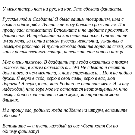
У меня теперь нет ни рук, ни ног. Это сделали фашисты.
Русские люди! Солдаты! Я была вашим товарищем, шла с
вами в одном ряду. Теперь я не могу больше сражаться. И я
прошу вас: отомстите! Вспомните и не щадите проклятых
фашистов. Истребляйте их как бешеных псов. Отомстите
им за меня, за сотни тысяч русских невольниц, угнанных в
немецкое рабство. И пусть каждая девичья горючая слеза, как
капля расплавленного свинца, испепелит еще одного немца.
Мне очень тяжело. В двадцать три года оказаться в таком
положении, в каком оказалась я… Эх! Не сделано и десятой
доли того, о чем мечтала, к чему стремилась… Но я не падаю
духом. Я верю в себя, верю в свои силы, верю в вас, мои
дорогие! Я верю, в то, что Родина не оставит меня. Я живу
надеждой, что горе мое не останется неотомщенным, что
немцы дорого заплатят за мои муки, за страдания моих
близких.
И я прошу вас, родные: когда пойдете на штурм, вспомните
обо мне!
Вспомните — и пусть каждый из вас убьет хотя бы по
одному фашисту!