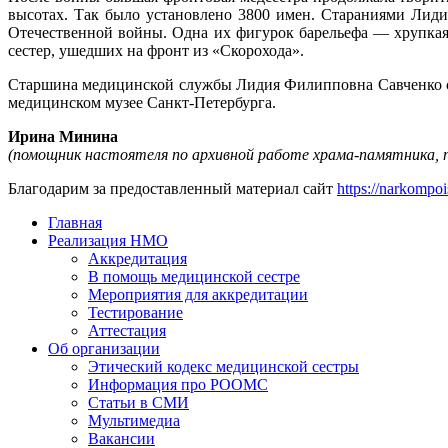
высотах. Так было установлено 3800 имен. Стараниями Лид
Отечественной войны. Одна их фигурок барельефа — хрупка
сестер, ушедших на фронт из «Скорохода».
Старшина медицинской службы Лидия Филипповна Савченко ско
медицинском музее Санкт-Петербурга.
Ирина Минина
(помощник настоятеля по архивной работе храма-памятника, п
Благодарим за предоставленный материал сайт
https://narkompoi
Главная
Реализация НМО
Аккредитация
В помощь медицинской сестре
Мероприятия для аккредитации
Тестирование
Аттестация
Об организации
Этический кодекс медицинской сестры
Информация про РООМС
Статьи в СМИ
Мультимедиа
Вакансии