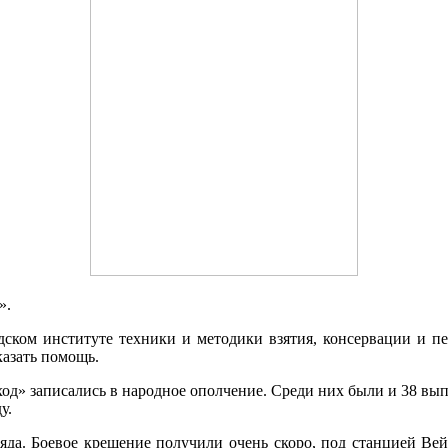
».
ском институте техники и методики взятия, консервации и пе
казать помощь.
ход» записались в народное ополчение. Среди них были и 38 в
ду.
ряда. Боевое крещение получили очень скоро, под станцией В