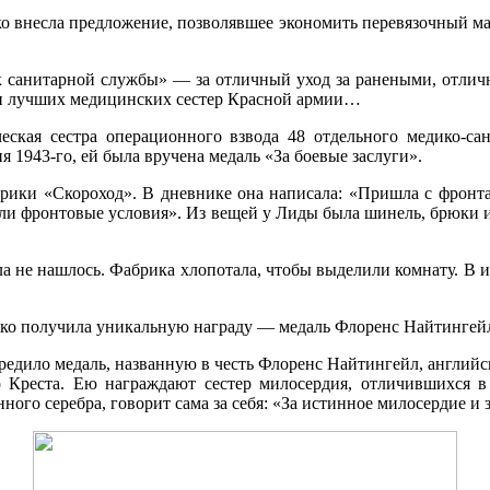
о внесла предложение, позволявшее экономить перевязочный м
 санитарной службы» — за отличный уход за ранеными, отлич
али лучших медицинских сестер Красной армии…
еская сестра операционного взвода 48 отдельного медико-са
 1943-го, ей была вручена медаль «За боевые заслуги».
брики «Скороход». В дневнике она написала: «Пришла с фронт
ли фронтовые условия». Из вещей у Лиды была шинель, брюки и к
 не нашлось. Фабрика хлопотала, чтобы выделили комнату. В ит
нко получила уникальную награду — медаль Флоренс Найтингей
редило медаль, названную в честь Флоренс Найтингейл, англий
 Креста. Ею награждают сестер милосердия, отличившихся в
ного серебра, говорит сама за себя: «За истинное милосердие и