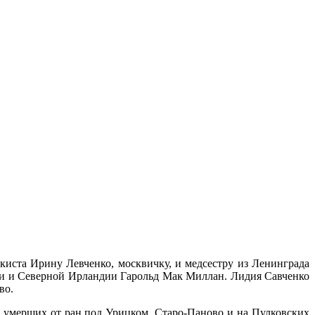
иста Ирину Левченко, москвичку, и медсестру из Ленинграда
ии и Северной Ирландии Гарольд Мак Миллан. Лидия Савченко
тво.
и умерших от ран под Урицком, Старо-Паново и на Пулковских