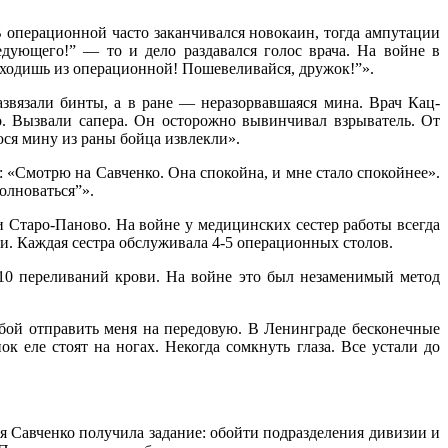
В операционной часто заканчивался новокаин, тогда ампутации
едующего!” — то и дело раздавался голос врача. На войне в
ыходишь из операционной! Пошевеливайся, дружок!”».
азвязали бинты, а в ране — неразорвавшаяся мина. Врач Кац-
. Вызвали сапера. Он осторожно вывинчивал взрыватель. От
ся мину из раны бойца извлекли».
: «Смотрю на Савченко. Она спокойна, и мне стало спокойнее».
волноваться”».
и Старо-Паново. На войне у медицинских сестер работы всегда
и. Каждая сестра обслуживала 4-5 операционных столов.
110 переливаний крови. На войне это был незаменимый метод
ьбой отправить меня на передовую. В Ленинграде бесконечные
 еле стоят на ногах. Некогда сомкнуть глаза. Все устали до
ия Савченко получила задание: обойти подразделения дивизии и