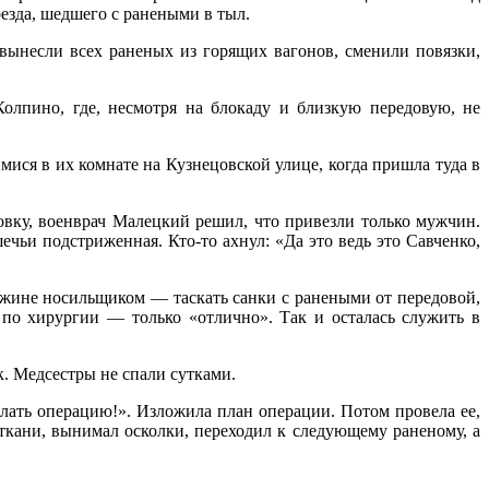
оезда, шедшего с ранеными в тыл.
вынесли всех раненых из горящих вагонов, сменили повязки,
олпино, где, несмотря на блокаду и близкую передовую, не
мися в их комнате на Кузнецовской улице, когда пришла туда в
овку, военврач Малецкий решил, что привезли только мужчин.
чьи подстриженная. Кто-то ахнул: «Да это ведь это Савченко,
ужине носильщиком — таскать санки с ранеными от передовой,
и по хирургии — только «отлично». Так и осталась служить в
к. Медсестры не спали сутками.
ать операцию!». Изложила план операции. Потом провела ее,
 ткани, вынимал осколки, переходил к следующему раненому, а