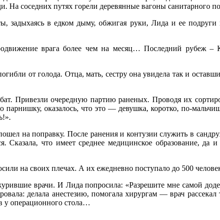
ди. На соседних путях горели деревянные вагоны санитарного п
ы, задыхаясь в едком дыму, обжигая руки, Лида и ее подруги 
родвижение врага более чем на месяц… Последний рубеж – К
ибли от голода. Отца, мать, сестру она увидела так и оставши
нбат. Привезли очередную партию раненых. Проводя их сортир
 парнишку, оказалось, что это — девушка, коротко, по-мальчише
ь!».
 пошел на поправку. После ранения и контузии служить в сандр
ся. Сказала, что имеет среднее медицинское образование, да 
осили на своих плечах. А их ежедневно поступало до 500 челове
урившие врачи. И Лида попросила: «Разрешите мне самой додел
тировала: делала анестезию, помогала хирургам — врач рассекал
ов у операционного стола…