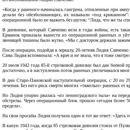
«Когда у раненого начиналась гангрена, отпиленные при ампу
делали без обезболивающих, их называли «под крикаином”: 
операционной было не выжить без шуток: “Лида, что же ты сп
В дневнике, который Савченко вела в годы войны, есть така
Ерманок приказала вынести из операционной раненых и уйт
звенящей тишины было жутко. «Мы с доктором держали зажимы
После операции, подойдя к зеркалу, 20-летняя Лидия Савченко
Сама Лидия вспоминала: «А врач и не знала, что я тоже смотрел
20 июля 1942 года 85-й стрелковой дивизии был дан боевой п
достаточно, а в наступлении поток раненых увеличивался мно
В дни Старо-Пановской наступательной операции, с 20 по 2
лечения. Без него риск смерти многих «тяжелых» раненых от 
Но Лидия упорно рвалась «из ленинградского тыла» на перед
обстрелы. Через операционный блок прошло сегодня более 50
предела».
На свои просьбы Лидия получала один и тот же ответ: «Здесь 
В канун 1943 года, когда 85 стрелковая дивизия стояла от Пу