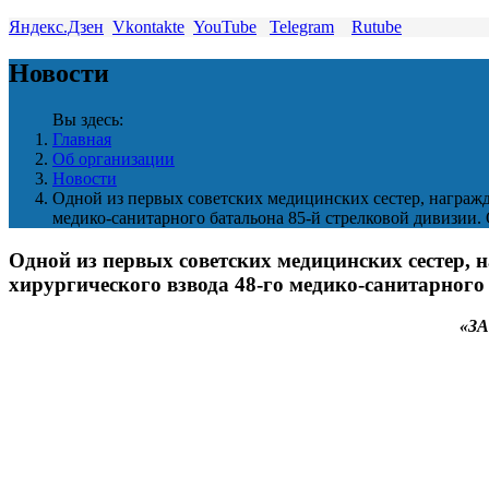
Яндекс.Дзен
Vkontakte
YouTube
Telegram
Rutube
Новости
Вы здесь:
Главная
Об организации
Новости
Одной из первых советских медицинских сестер, награж
медико-санитарного батальона 85-й стрелковой дивизии. 
Одной из первых советских медицинских сестер
хирургического взвода 48-го медико-санитарного 
«З