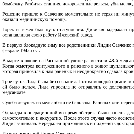
бомбежку. Разбитая станция, искореженные рельсы, убитые лю
Решение пришло к Савченко моментально: не теряя ни минут
оказали медицинскую помощь.
Горек и тяжел был путь отступления. Дивизия задержала п
останавливал свою работу Ижорский завод.
В первую блокадную зиму все родственники Лидии Савченко пог
феврале 1942-го…
В марте в школе на Расстанной улице разместили 48-й медса
Когда осмотрел контуженного и раненого в живот щупленького
которая привозила к нам раненых и неоднократно сдавала кров
Трое суток Лида была без сознания. Потом молодой организм
ей было нельзя. Лида упросила не отправлять ее долечивать
медсанбате.
Судьба девушек из медсанбата не баловала. Раненых они перен
Однажды в операционной во время обстрела были ранены деж
самостоятельно и аккуратно. После этого случая часто ассис
Лидия зашивала. Нередко ей приходилось и подменять доктор
Из воспоминаний Лидии Савченко: