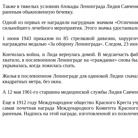
Также в тяжелых условиях блокады Ленинграда Лидия Савченк
раненым обыкновенную бечевку.
Одной из первых ее наградили нагрудным значком «Отличник
сильнейшего лечебного мероприятия. Этого значка удостаив
1 июня 1943 приказом по 85 стрелковой дивизии, хирургич
награждена медалью «За оборону Ленинграда». Следом, 23 июня
Кончилась война, и Лида вернулась домой. В медсанчасть фа
хватило, в послевоенном Ленинграде на «гражданке» снова бы
укрывалась, когда ложилась спать.
Жилья в послевоенном Ленинграде для одинокой Лидии сначала
квадратных метра, без окна.
А 12 мая 1961-го старшина медицинской службы Лидия Савче
Еще в 1912 году Международное общество Красного Креста уч
самая почетная награда Международного Комитета Красного
раненым. Надпись на этой награде, изготовленной из позолочен