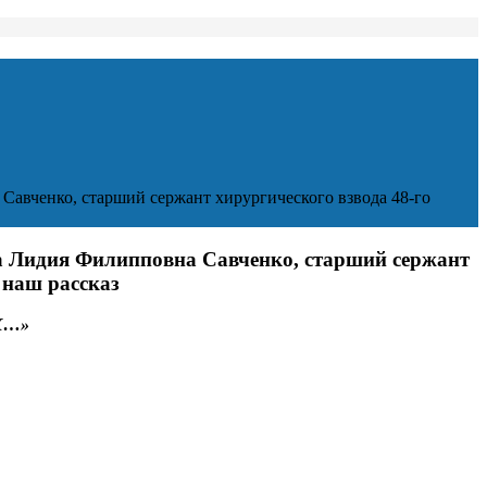
авченко, старший сержант хирургического взвода 48-го
а Лидия Филипповна Савченко, старший сержант
 наш рассказ
Х…»