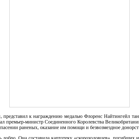
и, представил к награждению медалью Флоренс Найтингейл танк
чал премьер-министр Соединенного Королевства Великобритан
спасении раненых, оказание им помощи и безвозмездное донорс
 добро. Она составила картотеку «скороходовцев», погибших 