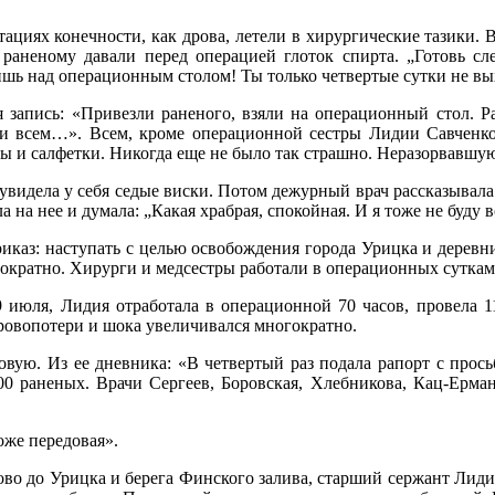
тациях конечности, как дрова, летели в хирургические тазики. 
раненому давали перед операцией глоток спирта. „Готовь сл
ишь над операционным столом! Ты только четвертые сутки не в
я запись: «Привезли раненого, взяли на операционный стол. Р
и всем…». Всем, кроме операционной сестры Лидии Савченко
 и салфетки. Никогда еще не было так страшно. Неразорвавшую
 увидела у себя седые виски. Потом дежурный врач рассказывала
а на нее и думала: „Какая храбрая, спокойная. И я тоже не буду 
риказ: наступать с целью освобождения города Урицка и деревн
гократно. Хирурги и медсестры работали в операционных суткам
9 июля, Лидия отработала в операционной 70 часов, провела 
кровопотери и шока увеличивался многократно.
овую. Из ее дневника: «В четвертый раз подала рапорт с прос
0 раненых. Врачи Сергеев, Боровская, Хлебникова, Кац-Ерманок
тоже передовая».
лково до Урицка и берега Финского залива, старший сержант Лид