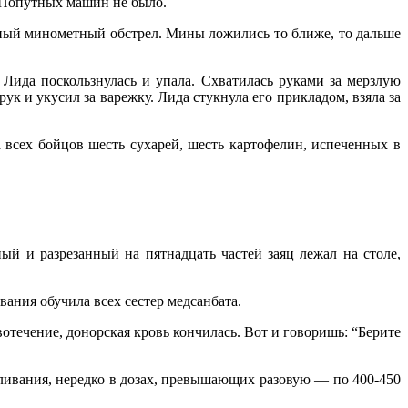
. Попутных машин не было.
ьный минометный обстрел. Мины ложились то ближе, то дальше
 Лида поскользнулась и упала. Схватилась руками за мерзлую
ук и укусил за варежку. Лида стукнула его прикладом, взяла за
 всех бойцов шесть сухарей, шесть картофелин, испеченных в
ый и разрезанный на пятнадцать частей заяц лежал на столе,
вания обучила всех сестер медсанбата.
течение, донорская кровь кончилась. Вот и говоришь: “Берите
ливания, нередко в дозах, превышающих разовую — по 400-450