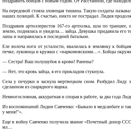
поздравить бойцов с новым годом. От Расстанной, где находи
На передовой стояла зловещая тишина. Такую солдаты называ
наших позиций. К счастью, никто не пострадал. Лидия продол
Поздравив артиллеристов 167-го артполка, шла по траншее, 
землю, поднялась и увидела… зайца. Девушка придавила его тел
лапы и направилась в последний батальон.
Еле волоча ноги от усталости, ввалилась в землянку к бойц
печке, луковица и кружки с «наркомовскими…». Бойцы окруж
— Сестра! Ваш полушубок в крови! Ранены?
— Нет, это кровь зайца, я его прикладом стукнула.
Села у печурки и заснула мертвецким сном. Разбудил Лиду з
сделанном из снарядного ящика.
Немногословная, аккуратная и спорая в работе, за два года Ли
Из воспоминаний Лидии Савченко: «Бывало в медсанбате и так
у меня!”».
Еще в войну Савченко получила звание «Почетный донор СССР
мл…