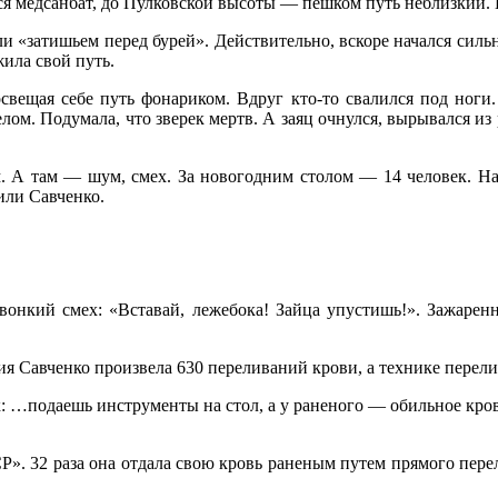
лся медсанбат, до Пулковской высоты — пешком путь неблизкий
ли «затишьем перед бурей». Действительно, вскоре начался сил
жила свой путь.
освещая себе путь фонариком. Вдруг кто-то свалился под ноги.
ом. Подумала, что зверек мертв. А заяц очнулся, вырывался из р
ам. А там — шум, смех. За новогодним столом — 14 человек. На
или Савченко.
вонкий смех: «Вставай, лежебока! Зайца упустишь!». Зажаренн
дия Савченко произвела 630 переливаний крови, а технике перели
: …подаешь инструменты на стол, а у раненого — обильное крово
». 32 раза она отдала свою кровь раненым путем прямого пере