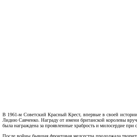
В 1961-м Советский Красный Крест, впервые в своей истори
Лидию Савченко. Награду от имени британской королевы вру
была награждена за проявленные храбрость и милосердие при 
После войны бывшая фронтовая медсестра продолжала творить