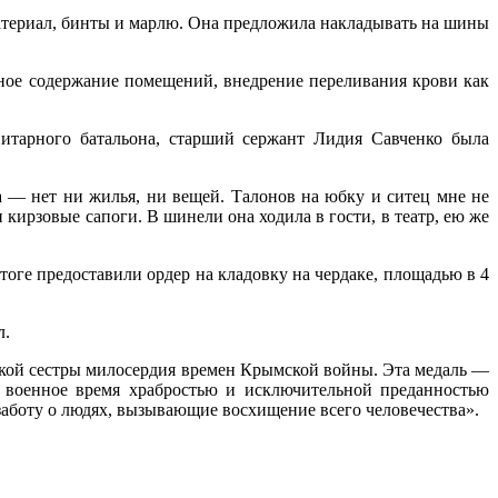
атериал, бинты и марлю. Она предложила накладывать на шины
ное содержание помещений, внедрение переливания крови как
нитарного батальона, старший сержант Лидия Савченко была
а — нет ни жилья, ни вещей. Талонов на юбку и ситец мне не
ирзовые сапоги. В шинели она ходила в гости, в театр, ею же
оге предоставили ордер на кладовку на чердаке, площадью в 4
л.
ской сестры милосердия времен Крымской войны. Эта медаль —
 военное время храбростью и исключительной преданностью
 заботу о людях, вызывающие восхищение всего человечества».