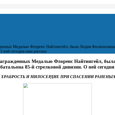
денных Медалью Флоренс Найтингейл, была Лидия Филипповна С
О ней сегодня наш рассказ
, награжденных Медалью Флоренс Найтингейл, был
батальона 85-й стрелковой дивизии. О ней сегодня
А ХРАБРОСТЬ И МИЛОСЕРДИЕ ПРИ СПАСЕНИИ РАНЕНЫ