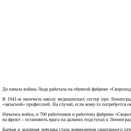
До начала войны Лида работала на обувной фабрике «Скороход
В 1941-м окончила школу медицинских сестер при Ленинград
«запасной» профессией. На случай, если кому-то потребуется о
Началась война, и 700 работников и работниц фабрики «Скоро
на фронт – остановить врага на дальних подступах к Ленингра
Боевая и задорная девушка стала командиром санитарного от