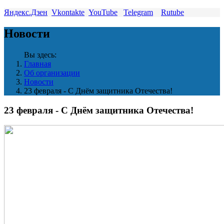
Яндекс.Дзен
Vkontakte
YouTube
Telegram
Rutube
Новости
Вы здесь:
Главная
Об организации
Новости
23 февраля - С Днём защитника Отечества!
23 февраля - С Днём защитника Отечества!