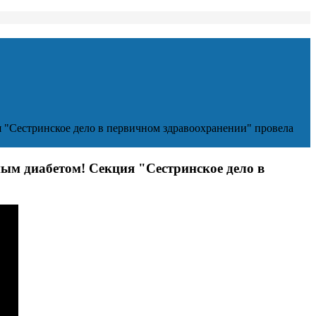
 "Сестринское дело в первичном здравоохранении" провела
ным диабетом! Cекция "Сестринское дело в