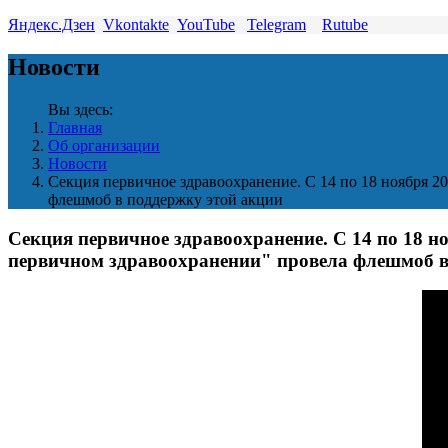
Яндекс.Дзен
Vkontakte
YouTube
Telegram
Rutube
Новости
Вы здесь:
Главная
Об организации
Новости
Секция первичное здравоохранение. С 14 по 18 ноября 
флешмоб в поддержку этой акции
Секция первичное здравоохранение. С 14 по 18 
первичном здравоохранении" провела флешмоб в