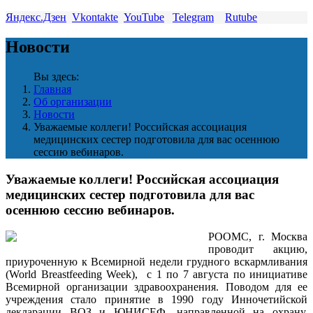
Яндекс.Дзен
Vkontakte
YouTube
Telegram
Rutube
Новости
Вы здесь:
Главная
Об организации
Новости
Уважаемые коллеги! Российская ассоциация
медицинских сестер подготовила для вас осеннюю
сессию вебинаров.
Уважаемые коллеги! Российская ассоциация
медицинских сестер подготовила для вас
осеннюю сессию вебинаров.
РООМС, г. Москва
проводит акцию,
приуроченную к Всемирной недели грудного вскармливания
(World Breastfeeding Week), с 1 по 7 августа по инициативе
Всемирной организации здравоохранения. Поводом для ее
учреждения стало принятие в 1990 году Инночетийской
декларации ВОЗ и ЮНИСЕФ, направленной на охрану,