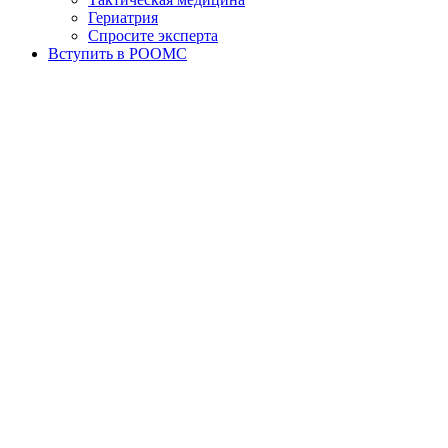
Гериатрия
Спросите эксперта
Вступить в РООМС