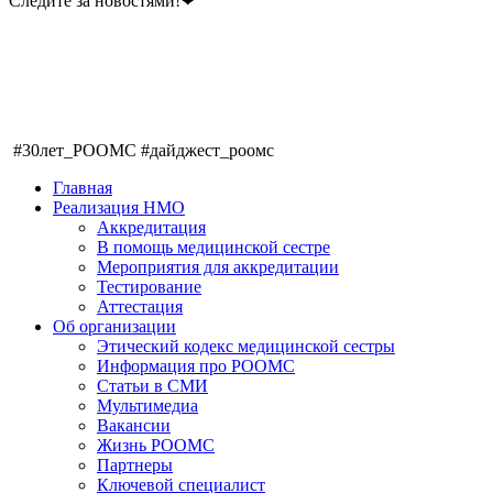
Следите за новостями!❤
#30лет_РООМС #дайджест_роомс
Главная
Реализация НМО
Аккредитация
В помощь медицинской сестре
Мероприятия для аккредитации
Тестирование
Аттестация
Об организации
Этический кодекс медицинской сестры
Информация про РООМС
Статьи в СМИ
Мультимедиа
Вакансии
Жизнь РООМС
Партнеры
Ключевой специалист