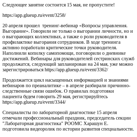
Следующее занятие состоится 15 мая, не пропустите!
https://app.glueup.ru/event/3258/
20 апреля прошел тренинг-вебинар «Вопросы управления.
Выгорание». Говорили не только о выгорании личности, но и
о выгорающих коллективах, а также о роли руководителя в
профилактике выгорания сотрудников. В ходе тренинга
активно поработали критические точки руководителя.
Наполнили копилку самопомощи, поговорили о дневнике
достижений. Вебинары для руководителей сестринских служб
продолжатся, следующий запланирован на 24 мая, уже можно
зарегистрироваться https://app.glueup.ru/event/3362/
Продолжается цикл насыщенных информацией и знаниями
вебинаров по преаналитике – в апреле разбирали причинно-
следственные связи ошибок. О правилах подготовки
пациента будем говорить 29 мая, регистрируйтесь
https://app.glueup.ru/event/3344/
Специалисты по лабораторной диагностике 15 апреля
отмечали профессиональный праздник, председатель секции
"Лабораторная диагностика" РООМС Харашун Е.
подготовила видеоролик по истории развития специальности.