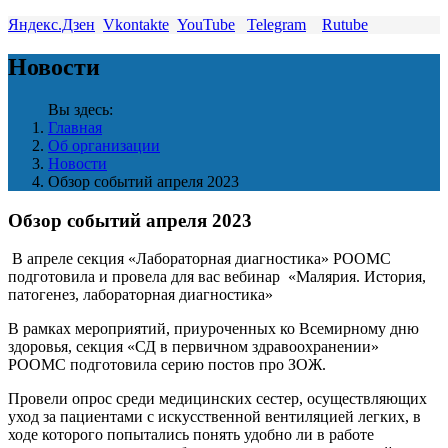
Яндекс.Дзен
Vkontakte
YouTube
Telegram
Rutube
Новости
Вы здесь:
Главная
Об организации
Новости
Обзор событий апреля 2023
Обзор событий апреля 2023
В апреле секция «Лабораторная диагностика» РООМС
подготовила и провела для вас вебинар «Малярия. История,
патогенез, лабораторная диагностика»
В рамках мероприятий, приуроченных ко Всемирному дню
здоровья, секция «СД в первичном здравоохранении»
РООМС подготовила серию постов про ЗОЖ.
Провели опрос среди медицинских сестер, осуществляющих
уход за пациентами с искусственной вентиляцией легких, в
ходе которого попытались понять удобно ли в работе