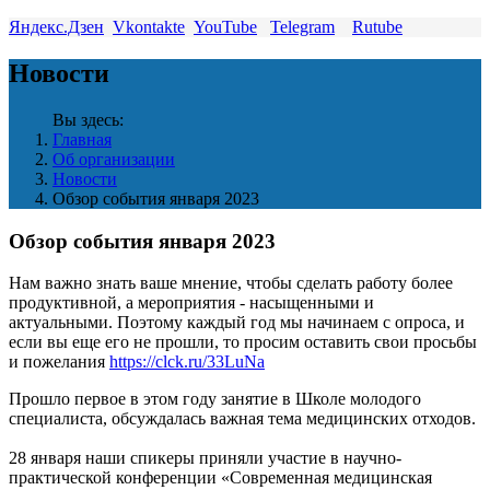
Яндекс.Дзен
Vkontakte
YouTube
Telegram
Rutube
Новости
Вы здесь:
Главная
Об организации
Новости
Обзор события января 2023
Обзор события января 2023
Нам важно знать ваше мнение, чтобы сделать работу более
продуктивной, а мероприятия - насыщенными и
актуальными. Поэтому каждый год мы начинаем с опроса, и
если вы еще его не прошли, то просим оставить свои просьбы
и пожелания
https://clck.ru/33LuNa
Прошло первое в этом году занятие в Школе молодого
специалиста, обсуждалась важная тема медицинских отходов.
28 января наши спикеры приняли участие в научно-
практической конференции «Современная медицинская