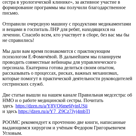
сестра в урологической клинике», за активное участие в
формирование программы мы получили благодарственное
письмо.
Отправили очередную машину с продуктами медикаментами
и вещами в госпиталь ЛНР для ребят, находящихся на
лечении. Спасибо всем, кто участвует в сборе, без вас мы бы
не справились!
Мы дали вам время познакомится с практикующим
психологом Е.Фомичёвой. В дальнейшем мы планируем
проводить совместные вебинары для управленческого
персонала. Екатерина готова делиться своим опытом,
рассказывать о процессах, рисках, важных механизмах,
которые помогут в практической деятельности руководителей
сестринских служб.
Две статьи вышли на нашем канале Правильная медсестра: об
НМО и о работе медицинской сестры. Почитать
здесь
https://dzen.ru/a/Y8VO6me6fyinUSii
и здесь
https://dzen.ru/a/Y7_Z9Cz7Jyj4mbTl
РООМС рекомендует к прочтению две книги, написанные
выдающимся хирургом и учёным Федором Григорьевичем
Угловым.