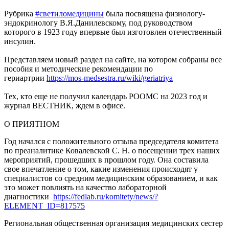
Рубрика
#светиломедицины
была посвящена физиологу-
эндокринологу В.Я.Данилевскому, под руководством
которого в 1923 году впервые был изготовлен отечественный
инсулин.
Представляем новый раздел на сайте, на котором собраны все
пособия и методические рекомендации по
гериартрии
https://mos-medsestra.ru/wiki/geriatriya
Тех, кто еще не получил календарь РООМС на 2023 год и
журнал ВЕСТНИК, ждем в офисе.
О ПРИЯТНОМ
Год начался с положительного отзыва председателя комитета
по преаналитике Ковалевской С. Н. о посещении трех наших
мероприятий, прошедших в прошлом году. Она составила
свое впечатление о том, какие изменения происходят у
специалистов со средним медицинским образованием, и как
это может повлиять на качество лабораторной
диагностики
https://fedlab.ru/komitety/news/?
ELEMENT_ID=817575
Региональная общественная организация медицинских сестер