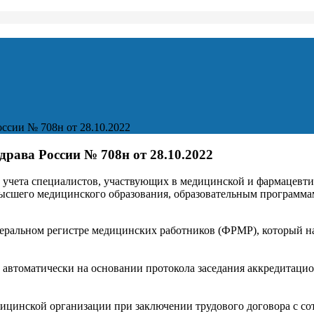
оссии № 708н от 28.10.2022
драва России № 708н от 28.10.2022
учета специалистов, участвующих в медицинской и фармацевтич
ысшего медицинского образования, образовательным программа
едеральном регистре медицинских работников (ФРМР), который 
тр автоматически на основании протокола заседания аккредита
ицинской организации при заключении трудового договора с с