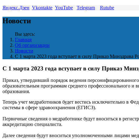
Яндекс.Дзен
Vkontakte
YouTube
Telegram
Rutube
Новости
Вы здесь:
Главная
Об организации
Новости
С 1 марта 2023 года вступает в силу Приказ Минздрава Р
С 1 марта 2023 года вступает в силу Приказ Минз
Приказ, утвердивший порядок ведения персонифицированного 
образовательным программам среднего профессионального и в
образования.
Теперь учет медработников будет вестись исключительно в Ф
системы в сфере здравоохранения (ЕГИСЗ).
Первичные сведения о медработнике будут вноситься в регис
аккредитацию специалиста.
Далее сведения будут вноситься уполномоченными лицами мед