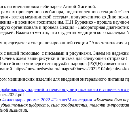
ались на внеплановом вебинаре с Анной Хасиной.
в рамках проведенного вебинара, подготовленного секцией «Се
рия - взгляд медицинской сестры», приуроченную ко Дню пожил
ждения - в военном госпитале им. Н.Н.Бурденко - прошла научно
оторую организовала и провела Секция «Лабораторная диагност
еджей. Важно отметить, что студенты медицинского колледжа 
ом председателя специализированной секции "Анестезиология и
с вашей помощью, с письмами и рисунками. Знаем из надежных и
к! Очень ждем ваши рисунки и письма для следующей отправки!
Российского университета дружбы народов (РУДН) совместно 
й. https://mos-medsestra.ru/images/00news/2022/10/olojenie-o-ko
ом медицинских изделий для введения энтерального питания пр
рофилактику падений и перелов у лиц пожилого и старческого в
-mer-2022.pdf
ем
#календарь_роомс_2022
#ТалантМилосердия
«Булгаков был п
ыла удивительная щедрость, сила воображения, талант импровиза
ной гимназии.