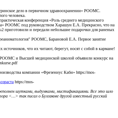
стринское дело в первичном здравоохранении» РООМС.
ого человека.
-практическая конференция «Роль среднего медицинского
ика» РООМС под руководством Харашун Е.А. Прекрасно, что на
№2 приготовили и передали небольшие подарочки для раненых
 реаниматология" РООМС, Барановой Е.А. Первое занятие
сточников, что их читают, берегут, носят с собой в кармане!
с РООМС и Высшей медицинской школой объявили конкурс на
nkurse.pdf
оизводства компании «Фрезениус Каби» https://mos-
озраста
https://mos-
ереполнен шутками, выдумками, мистификациями. Все это шло
тора <…> так писал о Булгакове другой известный русский