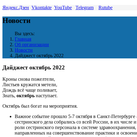
Яндекс.Дзен
Vkontakte
YouTube
Telegram
Rutube
Новости
Вы здесь:
Главная
Об организации
Новости
Дайджест октябрь 2022
Дайджест октябрь 2022
Кроны снова пожелтели,
Листьев кружатся метели,
Дождь всё чаще поливает,
Знать,
октябрь
наступает.
Октябрь был богат на мероприятия.
Важное событие прошло 5-7 октября в Санкт-Петербурге 
сестринского дела собрались со всей России, в их числе
роли сестринского персонала в системе здравоохранения
направленных на совершенствование практики и освоени