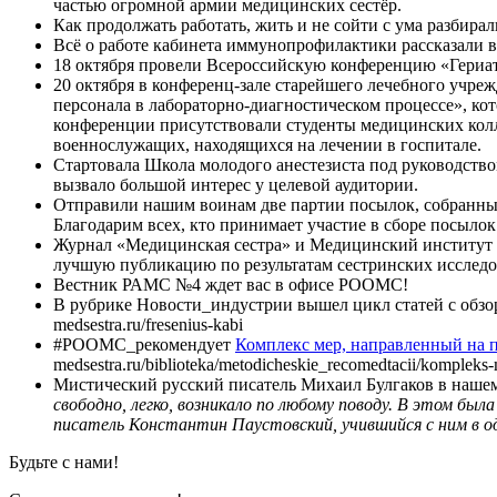
частью огромной армии медицинских сестёр.
Как продолжать работать, жить и не сойти с ума разбир
Всё о работе кабинета иммунопрофилактики рассказали 
18 октября провели Всероссийскую конференцию «Гериат
20 октября в конференц-зале старейшего лечебного учре
персонала в лабораторно-диагностическом процессе», к
конференции присутствовали студенты медицинских колл
военнослужащих, находящихся на лечении в госпитале.
Стартовала Школа молодого анестезиста под руководств
вызвало большой интерес у целевой аудитории.
Отправили нашим воинам две партии посылок, собранных 
Благодарим всех, кто принимает участие в сборе посыло
Журнал «Медицинская сестра» и Медицинский институт 
лучшую публикацию по результатам сестринских исследовани
Вестник РАМС №4 ждет вас в офисе РООМС!
В рубрике Новости_индустрии вышел цикл статей с обзор
medsestra.ru/fresenius-kabi
#РООМС_рекомендует
Комплекс мер, направленный на п
medsestra.ru/biblioteka/metodicheskie_recomedtacii/kompleks
Мистический русский писатель Михаил Булгаков в наш
свободно, легко, возникало по любому поводу. В этом б
писатель Константин Паустовский, учившийся с ним в од
Будьте с нами!