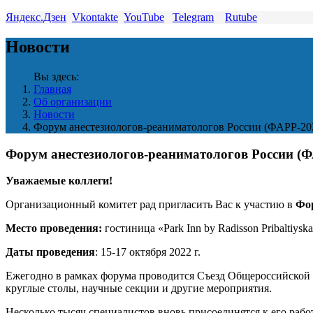
Яндекс.Дзен
Vkontakte
YouTube
Telegram
Rutube
Новости
Вы здесь:
Главная
Об организации
Новости
Форум анестезиологов-реаниматологов России (ФАРР-20
Форум анестезиологов-реаниматологов России (Ф
Уважаемые коллеги!
Организационный комитет рад пригласить Вас к участию в
Фор
Место проведения:
гостиница «Park Inn by Radisson Pribaltiysk
Даты проведения
: 15-17 октября 2022 г.
Ежегодно в рамках форума проводится Съезд Общероссийской 
круглые столы, научные секции и другие мероприятия.
Несколько тысяч специалистов вновь присоединятся к его раб