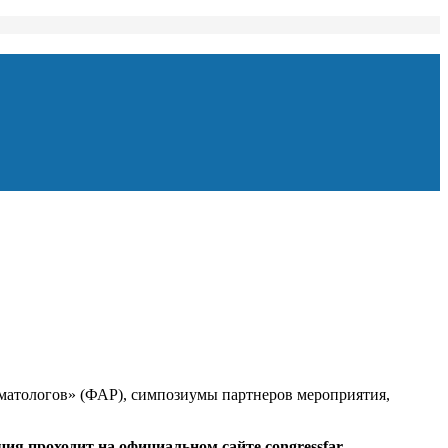
матологов» (ФАР), симпозиумы партнеров мероприятия,
ция проходит на официальном сайте
congressfar
.