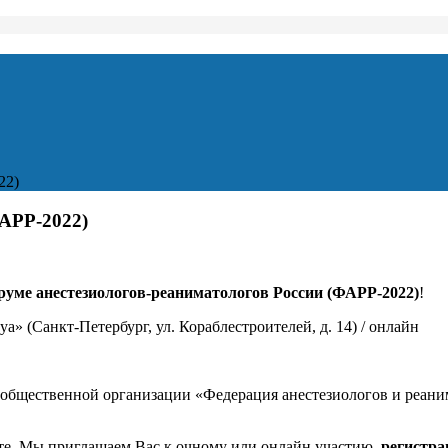
22)
АРР-2022)
уме анестезиологов-реаниматологов России (ФАРР-2022)
!
aya» (Санкт-Петербург, ул. Кораблестроителей, д. 14) / онлайн
общественной организации «Федерация анестезиологов и реани
оте. Мы приглашаем Вас к очному или онлайн участию,
регистра