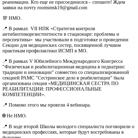
реанимации. Кто еще не присоединился – спешите! Ждем
заявки на почту roomsmsk19@gmail.com
💯 НМО.
📍 В рамках VII НПК «Стратегия контроля
антибиотикорезистентности в стационаре: проблемы и
перспективы» мы участвовали в подготовке и проведении
Секции для медицинских сестер, посвященной лучшим
практикам профилактики ИСМП в МО.
📍 В рамках V Юбилейного Международного Конгресса
"Физическая и реабилитационная медицина в педиатрии:
традиции и инновации" совместно со специализированной
секцией РАМС "Сестринское дело в реабилитации" была
организована секция «МЕДИЦИНСКАЯ СЕСТРА ПО
РЕАБИЛИТАЦИИ: ПРОФЕССИОНАЛЬНЫЕ
КОМПЕТЕНЦИИ».
📍 Помимо этого мы провели 4 вебинара.
🌐 Не НМО.
📍 В ходе второй Школы молодого специалиста поговорили о
медицинских профессиях, которые будут востребованы в
будущем.