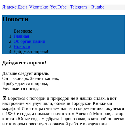
Яндекс.Дзен
Vkontakte
YouTube
Telegram
Rutube
Новости
Вы здесь:
Главная
Об организации
Новости
Дайджест апреля!
Дайджест апреля!
Дальше следует
апрель
.
Он – звонарь. Звенит капель,
Пробуждается природа,
Улучшается погода.
💟 Бороться с погодой и природой не в наших силах, а вот
настроение мы улучшили, объявив Городской Книжный
марафон! И в этот раз читаем нашего современника: окунемся
в 1980–е годы, а поможет нам в этом Алексей Моторов, автор
книги «Юные годы медбрата Паровозова», в которой он легко
и с юмором повествует о тяжелой работе в отделении