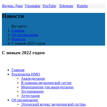
Яндекс.Дзен
Vkontakte
YouTube
Telegram
Rutube
Новости
Вы здесь:
Главная
Об организации
Новости
С новым 2022 годом
С новым 2022 годом
Главная
Реализация НМО
Аккредитация
В помощь медицинской сестре
Мероприятия для аккредитации
Тестирование
Аттестация
Об организации
Этический кодекс медицинской сестры